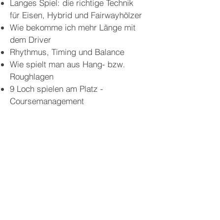
Langes Spiel: die richtige Technik
für Eisen, Hybrid und Fairwayhölzer
Wie bekomme ich mehr Länge mit
dem Driver
Rhythmus, Timing und Balance
Wie spielt man aus Hang- bzw.
Roughlagen
9 Loch spielen am Platz -
Coursemanagement
Zeit:
immer Mittwoch von 17:00 bis
18:30
Termine:
26. Aug., 02. Sept., 09.
Sept., 16. Sept., 23. Sept., 30. Sept.
Kosten:
€ 190,-/Person (inkl.
Ballpauschale)
Anmeldung:
direkt bei Christoph