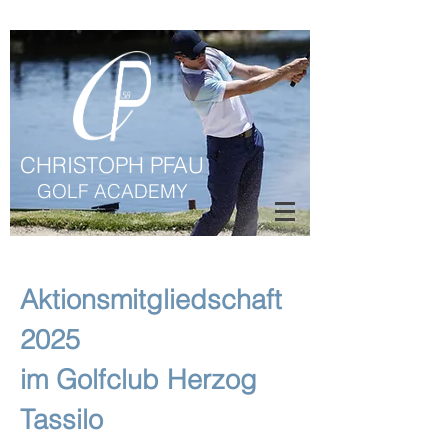
CHRISTOPH PFAU
GOLF ACADEMY
Aktionsmitgliedschaft
2025
im Golfclub Herzog
Tassilo